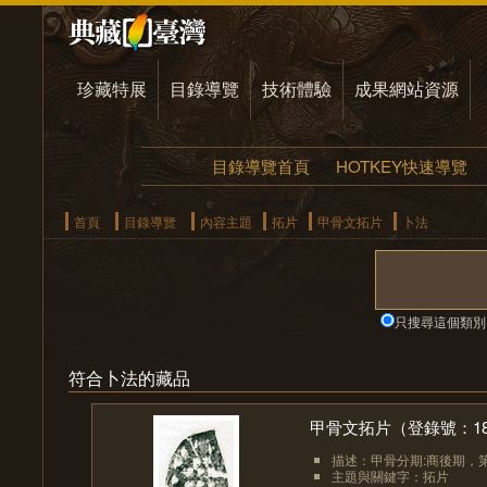
珍藏特展
目錄導覽
技術體驗
成果網站資源
目錄導覽首頁
HOTKEY快速導覽
首頁
目錄導覽
內容主題
拓片
甲骨文拓片
卜法
只搜尋這個類別
符合卜法的藏品
甲骨文拓片（登錄號：1885
描述：甲骨分期:商後期，
主題與關鍵字：拓片