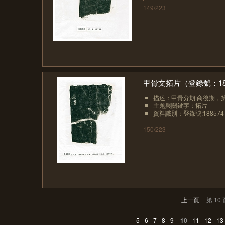
149/223
甲骨文拓片（登錄號：1885
描述：甲骨分期:商後期，
主題與關鍵字：拓片
資料識別：登錄號:188574-
150/223
上一頁
第 10 
5
6
7
8
9
10
11
12
13