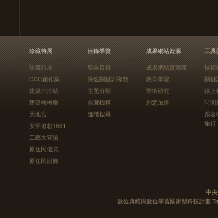
珍藏特展
目錄導覽
成果網站資源
工具
珍藏特展
聯合目錄
成果網站資源庫
技術
CCC創作集
快速關鍵詞導覽
教育學習
關鍵
建築排排站
主題分類
學術研究
線上
建築轉轉樂
典藏機構
創意加值
時間
天地宮
進階搜尋
跟著
旅行
安平追想1661
工藝大冒險
原住民儀式
原住民服飾
中央
數位典藏與數位學習國家型科技計畫 Taiwan e-Le