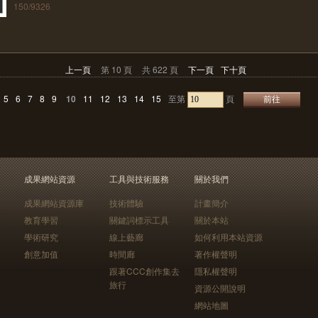
150/9326
上一頁
第 10 頁
共 622 頁
下一頁
下十頁
5
6
7
8
9
10
11
12
13
14
15
至第
頁
成果網站資源
工具與技術服務
關於我們
成果網站資源庫
技術體驗
計畫簡介
教育學習
關鍵詞標示工具
關於本站
學術研究
線上藝廊
如何利用本站資源
創意加值
時間廊
著作權聲明
跟著CCC創作集去
隱私權聲明
旅行
資源公開說明
網站地圖