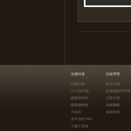
珍藏特展
目錄導覽
珍藏特展
聯合目錄
CCC創作集
快速關鍵詞導覽
建築排排站
主題分類
建築轉轉樂
典藏機構
天地宮
進階搜尋
安平追想1661
工藝大冒險