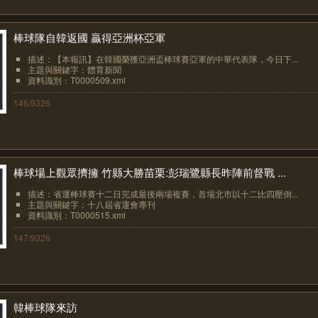
棒球隊自韓返國 贏得亞洲杯亞軍
描述：【本報訊】在韓國榮獲亞洲盃棒球賽亞軍的中華代表隊，今日下...
主題與關鍵字：體育新聞
資料識別：T0000509.xml
146/9326
棒球場上觀眾擠擁 竹縣大勝苗栗:彭瑞鷺縣長昨陣前督戰 ...
描述：省運棒球賽十二日完成最後兩場複賽，首場北市以十二比四壓倒...
主題與關鍵字：十八屆省運會專刊
資料識別：T0000515.xml
147/9326
韓棒球隊來訪