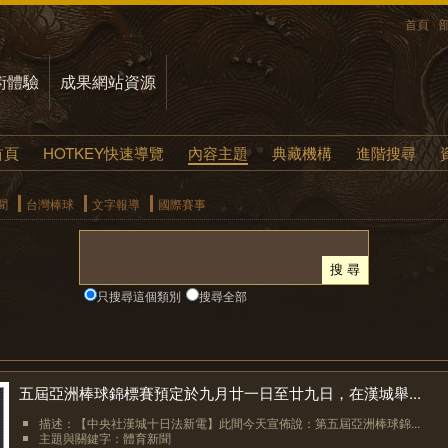
首頁
術體驗
成果網站資源
首頁
HOTKEY快速導覽
內容主題
典藏機構
進階搜尋
聞
台灣棒球
文字報導
國際賽事
只搜尋這個類別
搜尋全部
五屆亞洲棒球錦標賽預定於九月廿一日至廿九日，在漢城舉...
描述：【中央社漢城十日法新電】此間今天宣佈說：第五屆亞洲棒球錦...
主題與關鍵字：體育新聞