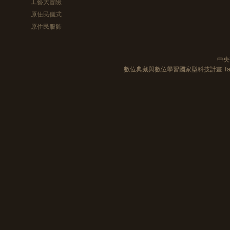
工藝大冒險
原住民儀式
原住民服飾
中央
數位典藏與數位學習國家型科技計畫 Taiwan e-Le