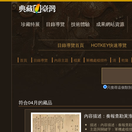
珍藏特展
目錄導覽
技術體驗
成果網站資源
目錄導覽首頁
HOTKEY快速導覽
首頁
目錄導覽
內容主題
檔案
軍機處檔摺件
清
乾隆
只搜尋這個類別
符合04月的藏品
內容描述：奏報查勘黃淮
描述：內容描述：奏報查勘
主題與關鍵字：軍機處檔