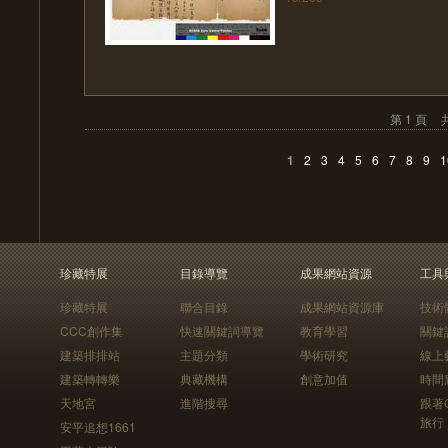
第 1 頁
共
1
2
3
4
5
6
7
8
9
1
珍藏特展
目錄導覽
成果網站資源
工具
珍藏特展
聯合目錄
成果網站資源庫
技術
CCC創作集
快速關鍵詞導覽
教育學習
關鍵
建築排排站
主題分類
學術研究
線上
建築轉轉樂
典藏機構
創意加值
時間
天地宮
進階搜尋
跟著
旅行
安平追想1661