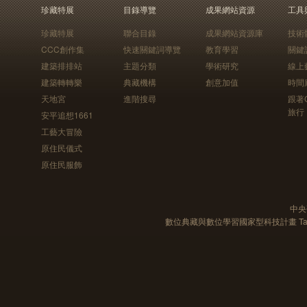
珍藏特展
目錄導覽
成果網站資源
工具
珍藏特展
聯合目錄
成果網站資源庫
技術
CCC創作集
快速關鍵詞導覽
教育學習
關鍵
建築排排站
主題分類
學術研究
線上
建築轉轉樂
典藏機構
創意加值
時間
天地宮
進階搜尋
跟著
旅行
安平追想1661
工藝大冒險
原住民儀式
原住民服飾
中央
數位典藏與數位學習國家型科技計畫 Taiwan e-Le