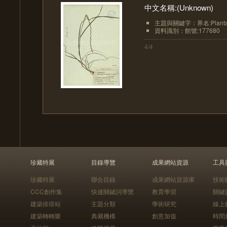
中文名稱:(Unknown)
主題與關鍵字：界名:Planta
資料識別：館號:177680
4/4
珍藏特展
目錄導覽
成果網站資源
工具
珍藏特展
聯合目錄
成果網站資源庫
技術
CCC創作集
快速關鍵詞導覽
教育學習
關鍵
建築排排站
主題分類
學術研究
線上
建築轉轉樂
典藏機構
創意加值
時間