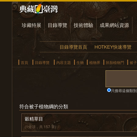
珍藏特展
目錄導覽
技術體驗
成果網站資源
目錄導覽首頁
HOTKEY快速導覽
首頁
目錄導覽
內容主題
生物
植物界
胚胎植物門
被子
只搜尋這個類別
符合被子植物綱的分類
穀精草目
(1分項，共 157 筆)