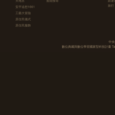
天地宮
進階搜尋
跟著
旅行
安平追想1661
工藝大冒險
原住民儀式
原住民服飾
中央
數位典藏與數位學習國家型科技計畫 Taiwan e-Le