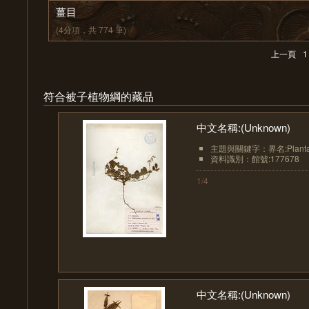
薑目
(4分項，共 774 筆)
上一頁
1
符合被子植物綱的藏品
中文名稱:(Unknown)
主題與關鍵字：界名:Planta
資料識別：館號:177678
1/4
中文名稱:(Unknown)