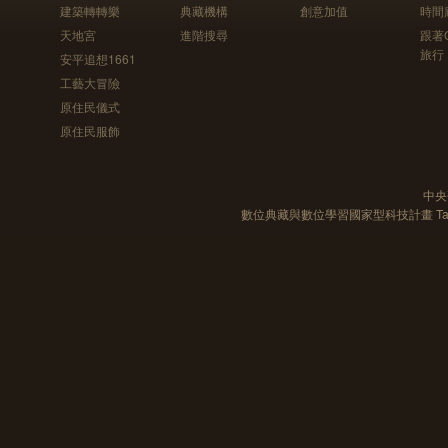
建築轉轉樂
典藏機構
創意加值
時間
天地宮
進階搜尋
跟著
旅行
安平追想1661
工藝大冒險
原住民儀式
原住民服飾
中央
數位典藏與數位學習國家型科技計畫 Taiwan e-Le