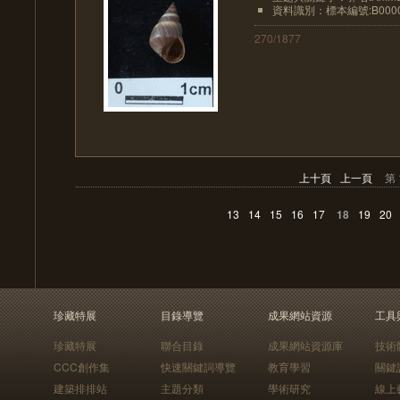
資料識別：標本編號:B0000
270/1877
上十頁
上一頁
第 
13
14
15
16
17
18
19
20
珍藏特展
目錄導覽
成果網站資源
工具
珍藏特展
聯合目錄
成果網站資源庫
技術
CCC創作集
快速關鍵詞導覽
教育學習
關鍵
建築排排站
主題分類
學術研究
線上