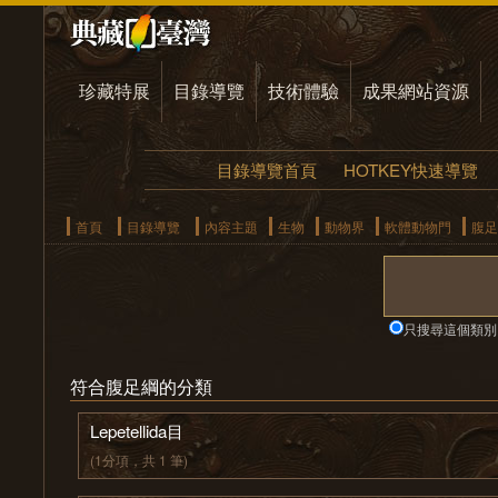
珍藏特展
目錄導覽
技術體驗
成果網站資源
目錄導覽首頁
HOTKEY快速導覽
首頁
目錄導覽
內容主題
生物
動物界
軟體動物門
腹足
只搜尋這個類別
符合腹足綱的分類
Lepetellida目
(1分項，共 1 筆)