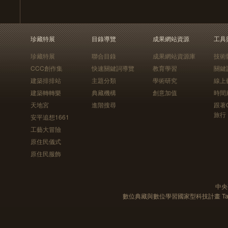
珍藏特展
目錄導覽
成果網站資源
工具
珍藏特展
聯合目錄
成果網站資源庫
技術
CCC創作集
快速關鍵詞導覽
教育學習
關鍵
建築排排站
主題分類
學術研究
線上
建築轉轉樂
典藏機構
創意加值
時間
天地宮
進階搜尋
跟著
旅行
安平追想1661
工藝大冒險
原住民儀式
原住民服飾
中央
數位典藏與數位學習國家型科技計畫 Taiwan e-Le