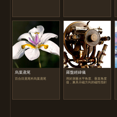
烏葉鳶尾
羅盤經緯儀
百合目鳶尾科烏葉鳶尾
用於測量水平角度、垂直角度
值，兼具示磁方向的磁性指針