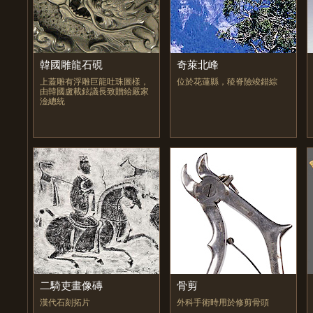
韓國雕龍石硯
奇萊北峰
上蓋雕有浮雕巨龍吐珠圖樣，
位於花蓮縣，稜脊險竣錯綜
由韓國盧載鉉議長致贈給嚴家
淦總統
二騎吏畫像磚
骨剪
漢代石刻拓片
外科手術時用於修剪骨頭