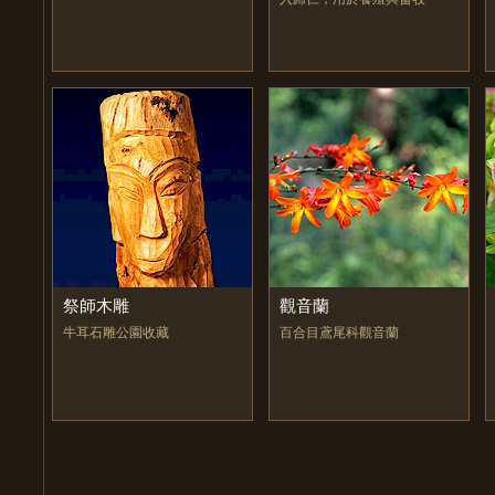
祭師木雕
觀音蘭
牛耳石雕公園收藏
百合目鳶尾科觀音蘭