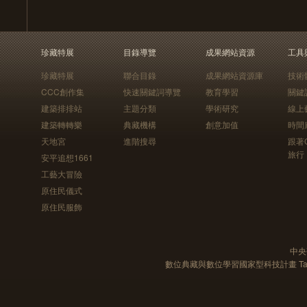
珍藏特展
目錄導覽
成果網站資源
工具
珍藏特展
聯合目錄
成果網站資源庫
技術
CCC創作集
快速關鍵詞導覽
教育學習
關鍵
建築排排站
主題分類
學術研究
線上
建築轉轉樂
典藏機構
創意加值
時間
天地宮
進階搜尋
跟著
旅行
安平追想1661
工藝大冒險
原住民儀式
原住民服飾
中央
數位典藏與數位學習國家型科技計畫 Taiwan e-Le