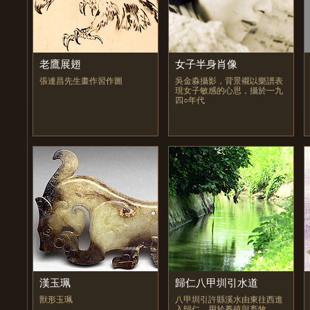
老鷹展翅
女子半身肖像
張連昌先生畫作習作圖
吳金淼攝影，背景襯以樂譜表
現女子敏感的心思，攝於一九
四○年代
漢玉珮
歸仁八甲圳引水道
獸形玉珮
八甲圳引許縣溪水由東往西進
入歸仁，用於養殖與畜牧